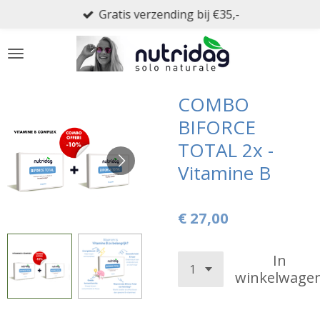
Gratis verzending bij €35,-
Ga
direct
naar
de
hoofdinhoud
COMBO
BIFORCE
TOTAL 2x -
Vitamine B
€ 27,00
In
winkelwage