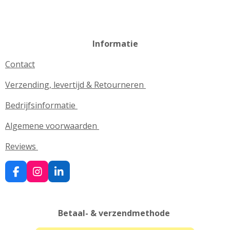
Informatie
Contact
Verzending, levertijd & Retourneren
Bedrijfsinformatie
Algemene voorwaarden
Reviews
F
I
L
a
n
i
c
s
n
e
t
k
Betaal- & verzendmethode
b
a
e
o
g
d