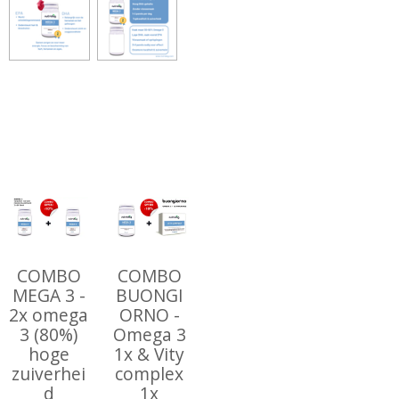
COMBO
COMBO
MEGA 3 -
BUONGI
2x omega
ORNO -
3 (80%)
Omega 3
hoge
1x & Vity
zuiverhei
complex
d
1x