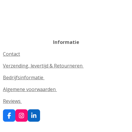
Informatie
Contact
Verzending, levertijd & Retourneren
Bedrijfsinformatie
Algemene voorwaarden
Reviews
F
I
L
a
n
i
c
s
n