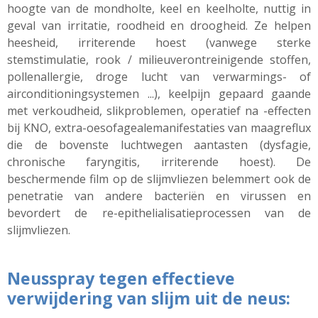
hoogte van de mondholte, keel en keelholte, nuttig in
geval van irritatie, roodheid en droogheid. Ze helpen
heesheid, irriterende hoest (vanwege sterke
stemstimulatie, rook / milieuverontreinigende stoffen,
pollenallergie, droge lucht van verwarmings- of
airconditioningsystemen ...), keelpijn gepaard gaande
met verkoudheid, slikproblemen, operatief na -effecten
bij KNO, extra-
oesofageale
manifestaties van maagreflux
die de bovenste luchtwegen aantasten (dysfagie,
chronische faryngitis, irriterende hoest). De
beschermende film op de slijmvliezen belemmert ook de
penetratie van andere bacteriën en virussen en
bevordert de re-
epithelialisatieprocessen
van de
slijmvliezen.
Neusspray tegen effectieve
verwijdering van slijm uit de neus: