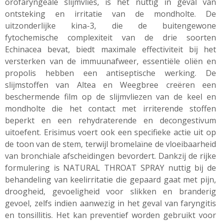
orofaryngeale
slijmvlies, is het nuttig in geval van
ontsteking en irritatie van de mondholte. De
uitzonderlijke kina-3, die de buitengewone
fytochemische
complexiteit van de drie soorten
Echinacea bevat, biedt maximale effectiviteit bij het
versterken van de
immuunafweer
, essentiële oliën en
propolis
hebben een antiseptische werking. De
slijmstoffen van
Altea
en Weegbree creëren een
beschermende film op de slijmvliezen van de keel en
mondholte die het contact met irriterende stoffen
beperkt en een
rehydraterende
en decongestivum
uitoefent.
Erisimus
voert ook een specifieke actie uit op
de toon van de stem, terwijl
bromelaïne
de vloeibaarheid
van bronchiale afscheidingen bevordert. Dankzij de rijke
formulering is NATURAL THROAT SPRAY nuttig bij de
behandeling van keelirritatie die gepaard gaat met pijn,
droogheid, gevoeligheid voor slikken en branderig
gevoel, zelfs indien aanwezig in het geval van faryngitis
en tonsillitis. Het kan preventief worden gebruikt voor