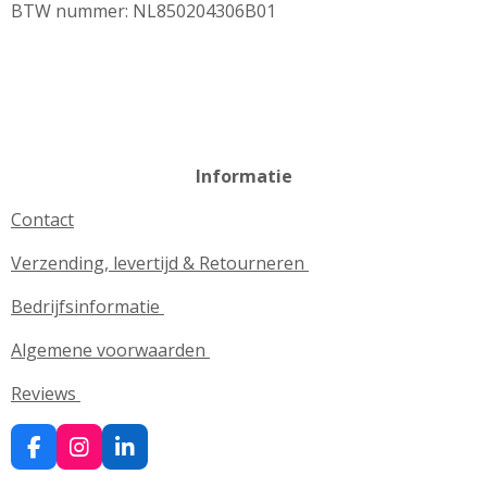
BTW nummer: NL850204306B01
Informatie
Contact
Verzending, levertijd & Retourneren
Bedrijfsinformatie
Algemene voorwaarden
Reviews
F
I
L
a
n
i