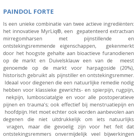
PAINDOL FORTE
I
s
een
unieke combinatie
van twee
actieve ingrediënten:
het
innovatieve
MyrLiq®, een
gepatenteerd
extract
van
mirregomharsen
met
pijnstillende
en
ontstekingsremmende
eigenschappen,
gekenmerkt
door
het hoogste
gehalte aan bioactieve furanodienen
op
de markt
en Duivelsklauw een van
de
meest
genoemde
op
de markt
voor harpagoside (20%),
historisch
gebruikt als pijnstiller
en ontstekingsremmer.
Ideaal
voor
diegenen die
een natuurlijke
remedie
nodig
hebben voor klassieke
gewrichts-
en
spierpijn, rugpijn,
nekpijn,
lumbosciatalgie
en voor
alle postoperatieve
pijnen
en trauma's; ook effectief
bij menstruatiepijn
en
hoofdpijn. Het
moet
echter ook
worden aanbevolen aan
degenen die
niet
uitdrukkelijk
om
iets
natuurlijks
vragen,
maar die gevoelig
zijn voor het
feit dat
ontstekingsremmers onvermijdelijk veel
bijwerkingen